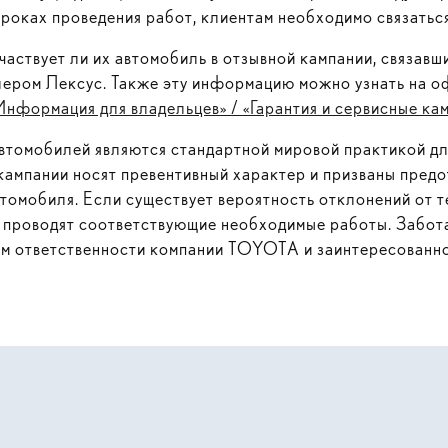
роках проведения работ, клиентам необходимо связаться
участвует ли их автомобиль в отзывной кампании, связа
лером Лексус. Также эту информацию можно узнать на 
Информация для владельцев» / «Гарантия и сервисные кам
втомобилей являются стандартной мировой практикой д
 кампании носят превентивный характер и призваны пред
томобиля. Если существует вероятность отклонений от т
 проводят соответствующие необходимые работы. Забота
ком ответственности компании TOYOTA и заинтересованн