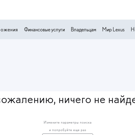
ложения
Финансовые услуги
Владельцам
Мир Lexus
Н
сожалению, ничего не найд
Измените параметры поиска
и попробуйте еще раз